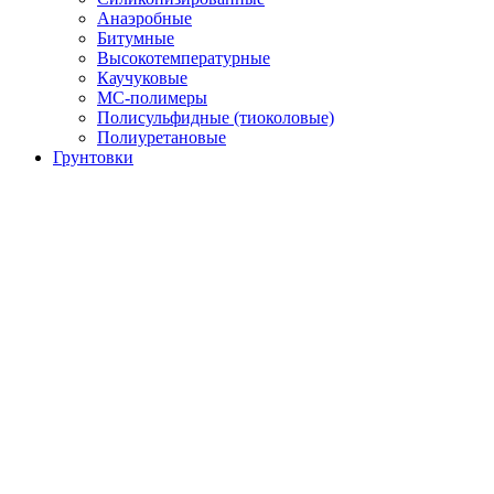
Анаэробные
Битумные
Высокотемпературные
Каучуковые
МС-полимеры
Полисульфидные (тиоколовые)
Полиуретановые
Грунтовки