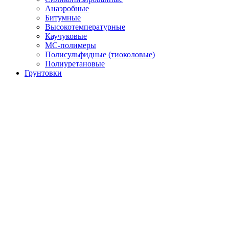
Анаэробные
Битумные
Высокотемпературные
Каучуковые
МС-полимеры
Полисульфидные (тиоколовые)
Полиуретановые
Грунтовки