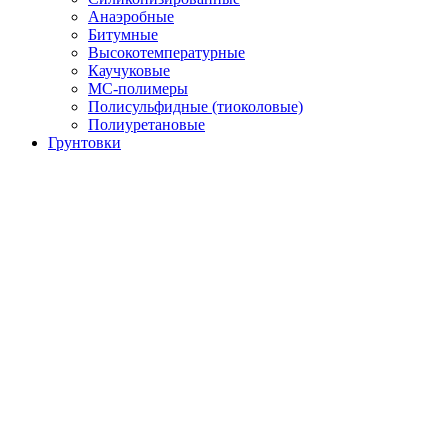
Анаэробные
Битумные
Высокотемпературные
Каучуковые
МС-полимеры
Полисульфидные (тиоколовые)
Полиуретановые
Грунтовки