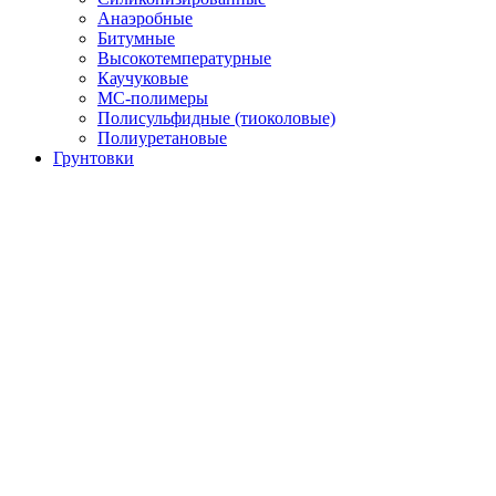
Анаэробные
Битумные
Высокотемпературные
Каучуковые
МС-полимеры
Полисульфидные (тиоколовые)
Полиуретановые
Грунтовки