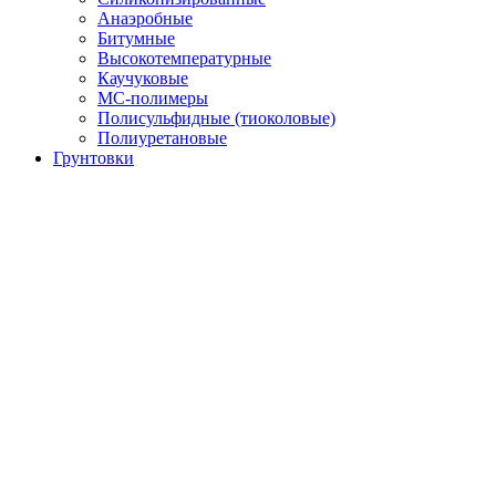
Анаэробные
Битумные
Высокотемпературные
Каучуковые
МС-полимеры
Полисульфидные (тиоколовые)
Полиуретановые
Грунтовки