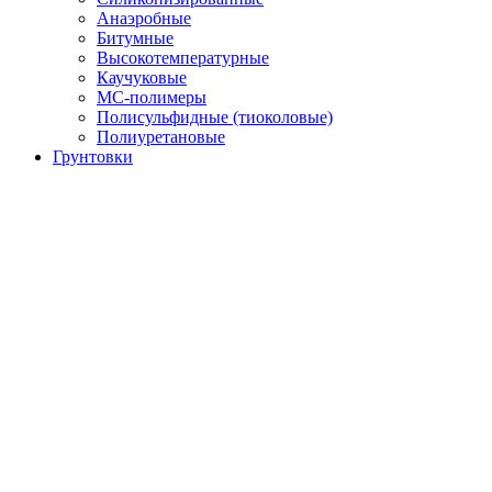
Анаэробные
Битумные
Высокотемпературные
Каучуковые
МС-полимеры
Полисульфидные (тиоколовые)
Полиуретановые
Грунтовки