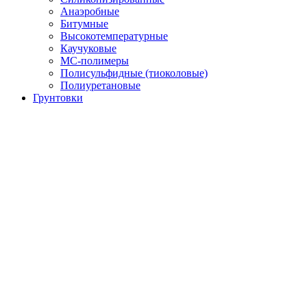
Анаэробные
Битумные
Высокотемпературные
Каучуковые
МС-полимеры
Полисульфидные (тиоколовые)
Полиуретановые
Грунтовки