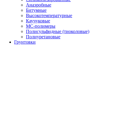
Анаэробные
Битумные
Высокотемпературные
Каучуковые
МС-полимеры
Полисульфидные (тиоколовые)
Полиуретановые
Грунтовки