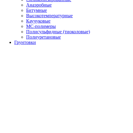
Анаэробные
Битумные
Высокотемпературные
Каучуковые
МС-полимеры
Полисульфидные (тиоколовые)
Полиуретановые
Грунтовки