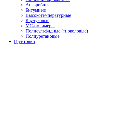
Анаэробные
Битумные
Высокотемпературные
Каучуковые
МС-полимеры
Полисульфидные (тиоколовые)
Полиуретановые
Грунтовки