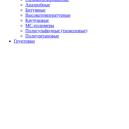
Анаэробные
Битумные
Высокотемпературные
Каучуковые
МС-полимеры
Полисульфидные (тиоколовые)
Полиуретановые
Грунтовки