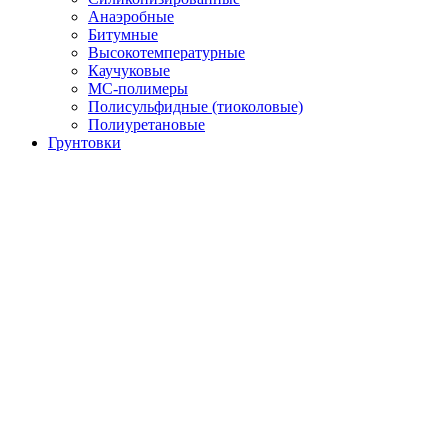
Анаэробные
Битумные
Высокотемпературные
Каучуковые
МС-полимеры
Полисульфидные (тиоколовые)
Полиуретановые
Грунтовки