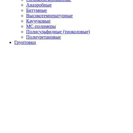
Анаэробные
Битумные
Высокотемпературные
Каучуковые
МС-полимеры
Полисульфидные (тиоколовые)
Полиуретановые
Грунтовки