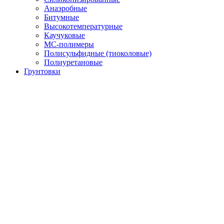
Анаэробные
Битумные
Высокотемпературные
Каучуковые
МС-полимеры
Полисульфидные (тиоколовые)
Полиуретановые
Грунтовки