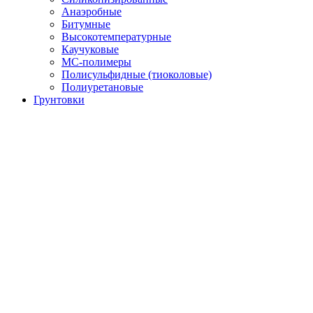
Анаэробные
Битумные
Высокотемпературные
Каучуковые
МС-полимеры
Полисульфидные (тиоколовые)
Полиуретановые
Грунтовки