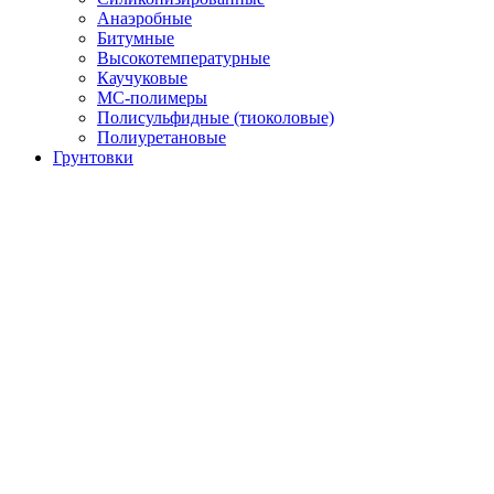
Анаэробные
Битумные
Высокотемпературные
Каучуковые
МС-полимеры
Полисульфидные (тиоколовые)
Полиуретановые
Грунтовки