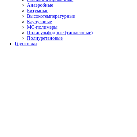
Анаэробные
Битумные
Высокотемпературные
Каучуковые
МС-полимеры
Полисульфидные (тиоколовые)
Полиуретановые
Грунтовки