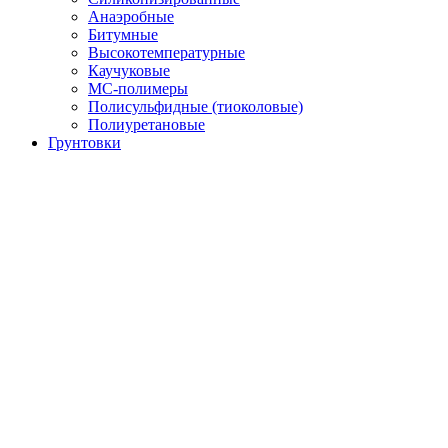
Анаэробные
Битумные
Высокотемпературные
Каучуковые
МС-полимеры
Полисульфидные (тиоколовые)
Полиуретановые
Грунтовки