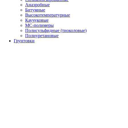
Анаэробные
Битумные
Высокотемпературные
Каучуковые
МС-полимеры
Полисульфидные (тиоколовые)
Полиуретановые
Грунтовки