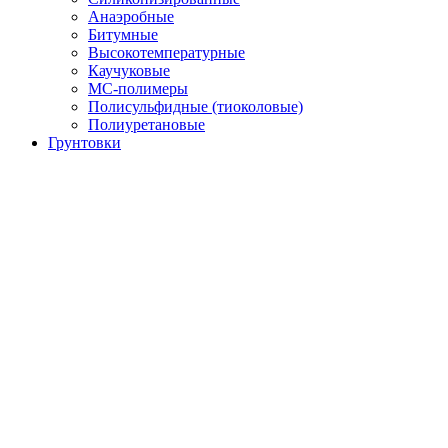
Анаэробные
Битумные
Высокотемпературные
Каучуковые
МС-полимеры
Полисульфидные (тиоколовые)
Полиуретановые
Грунтовки