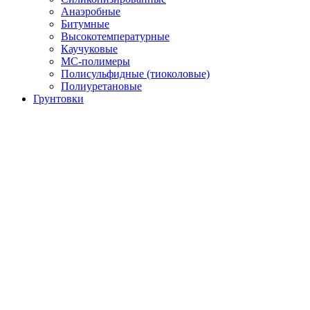
Анаэробные
Битумные
Высокотемпературные
Каучуковые
МС-полимеры
Полисульфидные (тиоколовые)
Полиуретановые
Грунтовки