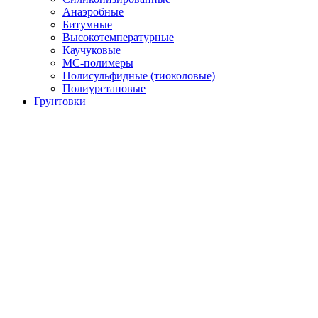
Анаэробные
Битумные
Высокотемпературные
Каучуковые
МС-полимеры
Полисульфидные (тиоколовые)
Полиуретановые
Грунтовки