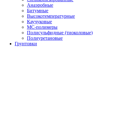
Анаэробные
Битумные
Высокотемпературные
Каучуковые
МС-полимеры
Полисульфидные (тиоколовые)
Полиуретановые
Грунтовки