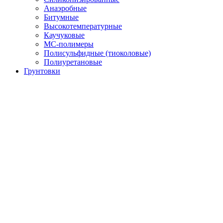
Анаэробные
Битумные
Высокотемпературные
Каучуковые
МС-полимеры
Полисульфидные (тиоколовые)
Полиуретановые
Грунтовки