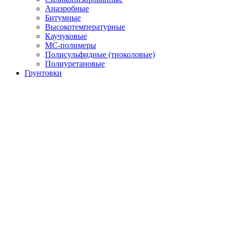
Анаэробные
Битумные
Высокотемпературные
Каучуковые
МС-полимеры
Полисульфидные (тиоколовые)
Полиуретановые
Грунтовки