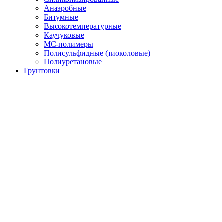
Анаэробные
Битумные
Высокотемпературные
Каучуковые
МС-полимеры
Полисульфидные (тиоколовые)
Полиуретановые
Грунтовки