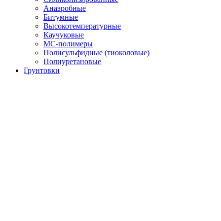
Анаэробные
Битумные
Высокотемпературные
Каучуковые
МС-полимеры
Полисульфидные (тиоколовые)
Полиуретановые
Грунтовки