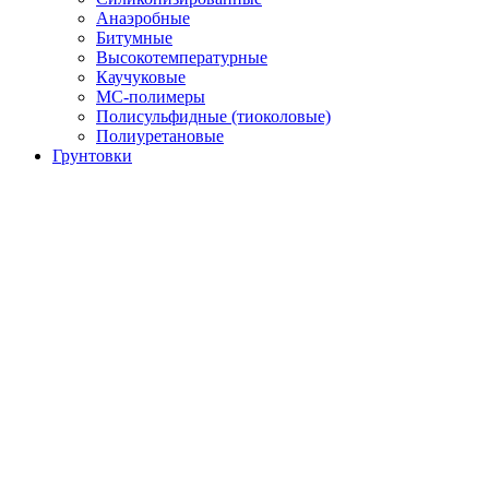
Анаэробные
Битумные
Высокотемпературные
Каучуковые
МС-полимеры
Полисульфидные (тиоколовые)
Полиуретановые
Грунтовки