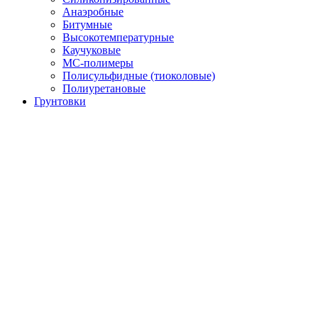
Анаэробные
Битумные
Высокотемпературные
Каучуковые
МС-полимеры
Полисульфидные (тиоколовые)
Полиуретановые
Грунтовки