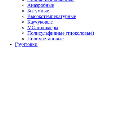
Анаэробные
Битумные
Высокотемпературные
Каучуковые
МС-полимеры
Полисульфидные (тиоколовые)
Полиуретановые
Грунтовки