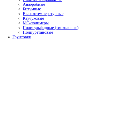
Анаэробные
Битумные
Высокотемпературные
Каучуковые
МС-полимеры
Полисульфидные (тиоколовые)
Полиуретановые
Грунтовки