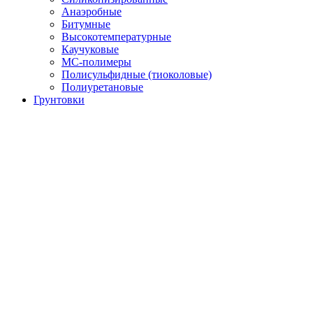
Анаэробные
Битумные
Высокотемпературные
Каучуковые
МС-полимеры
Полисульфидные (тиоколовые)
Полиуретановые
Грунтовки