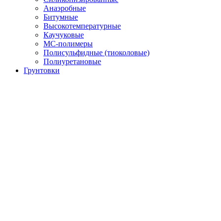
Анаэробные
Битумные
Высокотемпературные
Каучуковые
МС-полимеры
Полисульфидные (тиоколовые)
Полиуретановые
Грунтовки