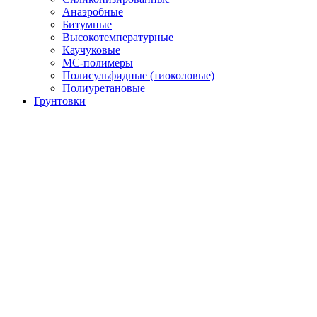
Анаэробные
Битумные
Высокотемпературные
Каучуковые
МС-полимеры
Полисульфидные (тиоколовые)
Полиуретановые
Грунтовки