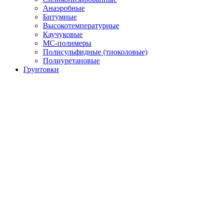
Анаэробные
Битумные
Высокотемпературные
Каучуковые
МС-полимеры
Полисульфидные (тиоколовые)
Полиуретановые
Грунтовки