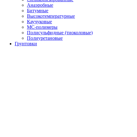
Анаэробные
Битумные
Высокотемпературные
Каучуковые
МС-полимеры
Полисульфидные (тиоколовые)
Полиуретановые
Грунтовки