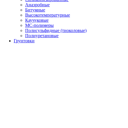
Анаэробные
Битумные
Высокотемпературные
Каучуковые
МС-полимеры
Полисульфидные (тиоколовые)
Полиуретановые
Грунтовки