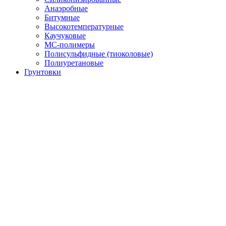
Анаэробные
Битумные
Высокотемпературные
Каучуковые
МС-полимеры
Полисульфидные (тиоколовые)
Полиуретановые
Грунтовки