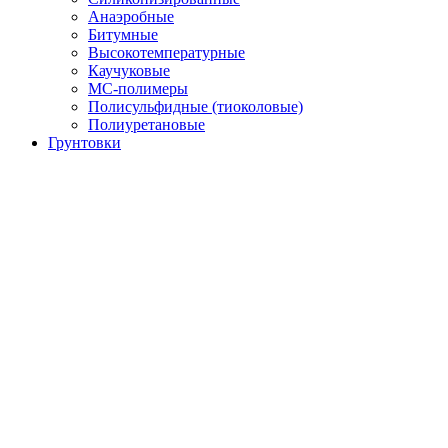
Анаэробные
Битумные
Высокотемпературные
Каучуковые
МС-полимеры
Полисульфидные (тиоколовые)
Полиуретановые
Грунтовки