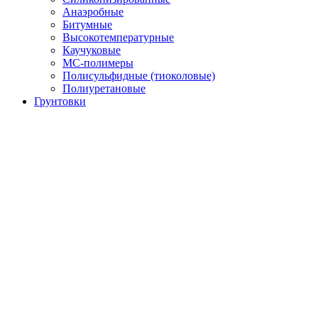
Анаэробные
Битумные
Высокотемпературные
Каучуковые
МС-полимеры
Полисульфидные (тиоколовые)
Полиуретановые
Грунтовки