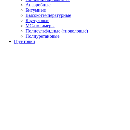
Анаэробные
Битумные
Высокотемпературные
Каучуковые
МС-полимеры
Полисульфидные (тиоколовые)
Полиуретановые
Грунтовки