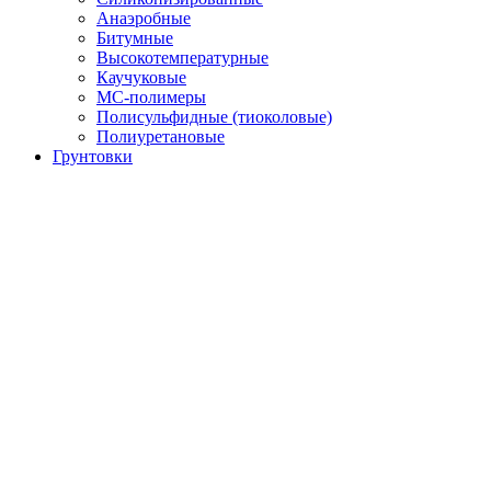
Анаэробные
Битумные
Высокотемпературные
Каучуковые
МС-полимеры
Полисульфидные (тиоколовые)
Полиуретановые
Грунтовки