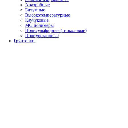
Анаэробные
Битумные
Высокотемпературные
Каучуковые
МС-полимеры
Полисульфидные (тиоколовые)
Полиуретановые
Грунтовки