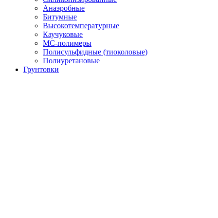
Анаэробные
Битумные
Высокотемпературные
Каучуковые
МС-полимеры
Полисульфидные (тиоколовые)
Полиуретановые
Грунтовки