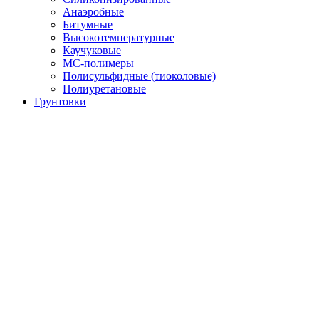
Анаэробные
Битумные
Высокотемпературные
Каучуковые
МС-полимеры
Полисульфидные (тиоколовые)
Полиуретановые
Грунтовки