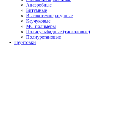
Анаэробные
Битумные
Высокотемпературные
Каучуковые
МС-полимеры
Полисульфидные (тиоколовые)
Полиуретановые
Грунтовки