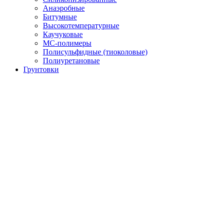
Анаэробные
Битумные
Высокотемпературные
Каучуковые
МС-полимеры
Полисульфидные (тиоколовые)
Полиуретановые
Грунтовки