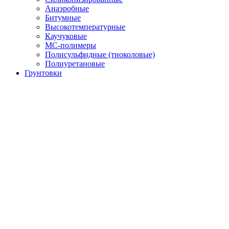
Анаэробные
Битумные
Высокотемпературные
Каучуковые
МС-полимеры
Полисульфидные (тиоколовые)
Полиуретановые
Грунтовки