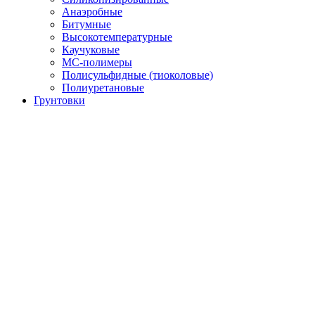
Анаэробные
Битумные
Высокотемпературные
Каучуковые
МС-полимеры
Полисульфидные (тиоколовые)
Полиуретановые
Грунтовки