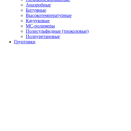
Анаэробные
Битумные
Высокотемпературные
Каучуковые
МС-полимеры
Полисульфидные (тиоколовые)
Полиуретановые
Грунтовки